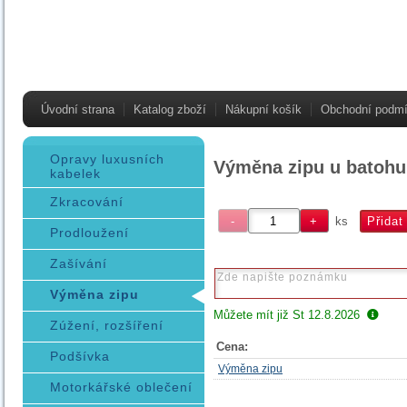
Úvodní strana
Katalog zboží
Nákupní košík
Obchodní podm
Opravy luxusních
Výměna zipu u batohu
kabelek
Zkracování
ks
Prodloužení
Zašívání
Výměna zipu
Můžete mít již
St 12.8.2026
Zúžení, rozšíření
Cena:
Podšívka
Výměna zipu
Motorkářské oblečení