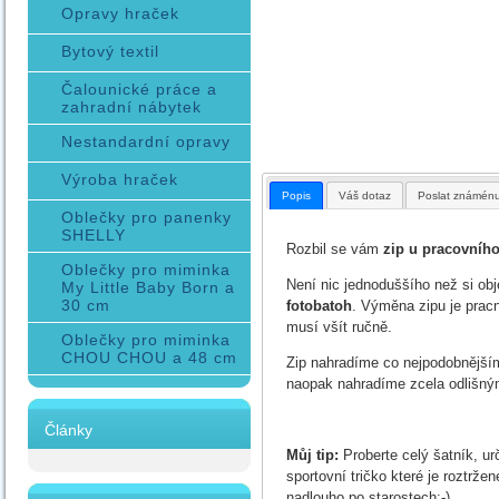
Opravy hraček
Bytový textil
Čalounické práce a
zahradní nábytek
Nestandardní opravy
Výroba hraček
Popis
Váš dotaz
Poslat známén
Oblečky pro panenky
SHELLY
Rozbil se vám
zip u pracovníh
Oblečky pro miminka
Není nic jednoduššího než si ob
My Little Baby Born a
30 cm
fotobatoh
. Výměna zipu je pracn
musí všít ručně.
Oblečky pro miminka
CHOU CHOU a 48 cm
Zip nahradíme co nejpodobnějším
naopak nahradíme zcela odlišný
Články
Můj tip:
Proberte celý šatník, ur
sportovní tričko které je roztrž
nadlouho po starostech:-)