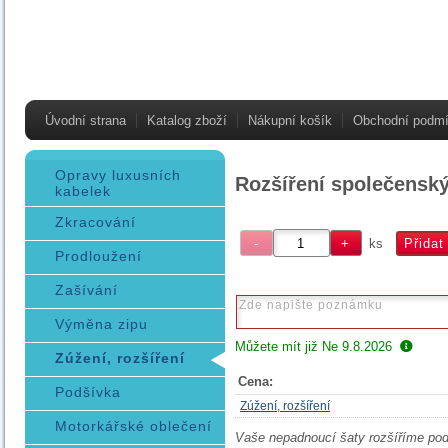
Úvodní strana
Katalog zboží
Nákupní košík
Obchodní podm
Opravy luxusních
Rozšíření společenský
kabelek
Zkracování
ks
Prodloužení
Zašívání
Výměna zipu
Můžete mít již
Ne 9.8.2026
Zúžení, rozšíření
Cena:
Podšívka
Zúžení, rozšíření
Motorkářské oblečení
Vaše nepadnoucí šaty rozšíříme po