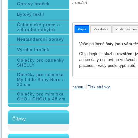
rozměrů
Opravy hraček
Bytový textil
Čalounické práce a
zahradní nábytek
Popis
Váš dotaz
Poslat známén
Nestandardní opravy
Vaše oblíbené
šaty jsou vám tě
Výroba hraček
Objednejte si službu
rozšíření (
anebo šaty nestavíme ve švech 
Oblečky pro panenky
SHELLY
pracnosti- vždy podle typu šatů,
Oblečky pro miminka
My Little Baby Born a
30 cm
nahoru
|
Tisk stránky
Oblečky pro miminka
CHOU CHOU a 48 cm
Články