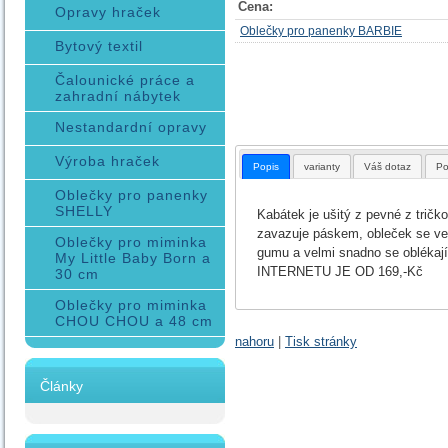
Cena:
Opravy hraček
Oblečky pro panenky BARBIE
Bytový textil
Čalounické práce a
zahradní nábytek
Nestandardní opravy
Výroba hraček
Popis
varianty
Váš dotaz
Po
Oblečky pro panenky
SHELLY
Kabátek je ušitý z pevné z tričk
zavazuje páskem, obleček se vel
Oblečky pro miminka
gumu a velmi snadno se oblé
My Little Baby Born a
INTERNETU JE OD 169,-Kč
30 cm
Oblečky pro miminka
CHOU CHOU a 48 cm
nahoru
|
Tisk stránky
Články