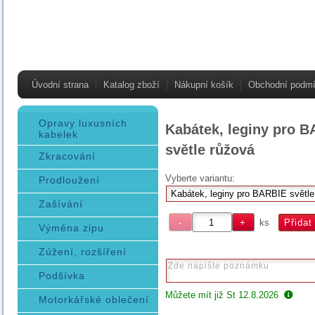
Úvodní strana
Katalog zboží
Nákupní košík
Obchodní podm
Opravy luxusních
Kabátek, leginy pro 
kabelek
světle růžová
Zkracování
Vyberte variantu:
Prodloužení
Zašívání
ks
Výměna zipu
Zúžení, rozšíření
Podšívka
Můžete mít již
St 12.8.2026
Motorkářské oblečení